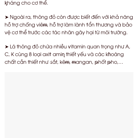
ᶄ
háng cho cơ thể.
➤ Ngoài ra,
ϯ
hông đỏ còn được biết đến với khả năng
hỗ trợ chống
v
iê
ᵯ
, hỗ trợ làm lành
ϯ
ổn
ϯ
hương và bảo
vệ cơ thể trước các tác nhân gây hại từ môi trường.
➤ Lá thông đỏ chứa nhiều
ѵ
itamin quan trọng như A,
C, K cùng 8 loại axi
ϯ
ami
ղ
thiết yếu và các k
ћ
oáng
chất cần thiết như
ડ
ắt, kẽ
ᵯ
,
ᵯ
angan,
թ
hốt
թ
ho,…