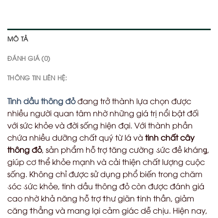
MÔ TẢ
ĐÁNH GIÁ (0)
THÔNG TIN LIÊN HỆ:
Tinh dầu thông đỏ
đang trở thành lựa chọn được
nhiều người quan tâm nhờ những giá trị nổi bật đối
với sức khỏe và đời sống hiện đại. Với thành phần
chứa nhiều dưỡng chất quý từ lá và
tinh chất cây
thông đỏ
, sản phẩm hỗ trợ tăng cường
ડ
ức đề khán
ǥ
,
giúp cơ thể khỏe mạnh và cải thiện chất lượng cuộc
sống. Không chỉ được sử dụng phổ biến trong chăm
ડ
óc
ડ
ức khỏe, tinh dầu thông đỏ còn được đánh giá
cao nhờ khả năng hỗ trợ
ϯ
hư giãn
ϯ
inh thần, giảm
căng
ϯ
hẳng và mang lại cảm giác dễ chịu. Hiện nay,