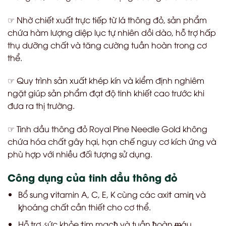
☞ Nhờ chiết xuất trực tiếp từ lá thông đỏ, sản phẩm
chứa hàm lượng diệp lục tự nhiên dồi dào, hỗ trợ hấp
thụ dưỡng chất và tăng cường tuần hoàn trong cơ
thể.
☞ Quy trình sản xuất khép kín và kiểm định nghiêm
ngặt giúp sản phẩm đạt độ tinh khiết cao trước khi
đưa ra thị trường.
☞ Tinh dầu thông đỏ Royal Pine Needle Gold không
chứa hóa chất gây hại, hạn chế nguy cơ kích ứng và
phù hợp với nhiều đối tượng sử dụng.
Công dụng của tinh dầu thông đỏ
Bổ sung
ѵ
itamin A, C, E, K cùng các axi
ϯ
ami
ղ
và
ᶄ
hoáng chất cần thiết cho cơ thể.
Hỗ trợ
ડ
ức khỏe
ϯ
im mạc
ћ
và tuần
ћ
oàn
ᵯ
áu.