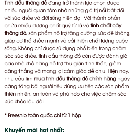
Tinh dầu thông đỏ
đang trở thành lựa chọn được
là:
tại
nhiều người quan tâm nhờ những giá trị nổi bật đối
800.000 ₫.
là:
với sức khỏe và đời sống hiện đại. Với thành phần
750.000 ₫.
chứa nhiều dưỡng chất quý từ lá và
tinh chất cây
thông đỏ
, sản phẩm hỗ trợ tăng cường
ડ
ức đề khán
ǥ
,
giúp cơ thể khỏe mạnh và cải thiện chất lượng cuộc
sống. Không chỉ được sử dụng phổ biến trong chăm
ડ
óc
ડ
ức khỏe, tinh dầu thông đỏ còn được đánh giá
cao nhờ khả năng hỗ trợ
ϯ
hư giãn
ϯ
inh thần, giảm
căng
ϯ
hẳng và mang lại cảm giác dễ chịu. Hiện nay,
nhu cầu tìm
mua tinh dầu thông đỏ chính hãng
ngày
càng tăng bởi người tiêu dùng ưu tiên các sản phẩm
thiên nhiên, an toàn và phù hợp cho việc chăm
ડ
óc
ડ
ức khỏe lâu dài.
* Freeship toàn quốc chỉ từ 1 hộp
Khuyến mãi hot nhất: