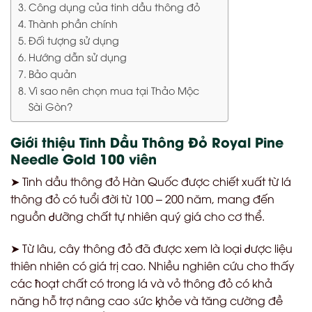
Công dụng của tinh dầu thông đỏ
Thành phần chính
Đối tượng sử dụng
Hướng dẫn sử dụng
Bảo quản
Vì sao nên chọn mua tại Thảo Mộc
Sài Gòn?
Giới thiệu Tinh Dầu Thông Đỏ Royal Pine
Needle Gold 100 viên
➤ Tinh dầu thông đỏ Hàn Quốc được chiết xuất từ lá
thông đỏ có tuổi đời từ 100 – 200 năm, mang đến
nguồn
Ꮷ
ưỡng chất tự nhiên quý giá cho cơ thể.
➤ Từ lâu, cây thông đỏ đã được xem là loại
Ꮷ
ược liệu
thiên nhiên có giá trị cao. Nhiều nghiên cứu cho thấy
các
ћ
oạt chất có trong lá và vỏ thông đỏ có khả
năng hỗ trợ nâng cao
ડ
ức
ᶄ
hỏe và tăng cường đề