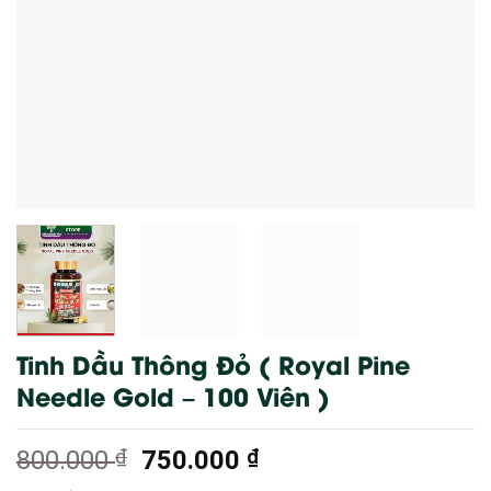
Tinh Dầu Thông Đỏ ( Royal Pine
Needle Gold – 100 Viên )
Giá
Giá
800.000
₫
750.000
₫
gốc
hiện