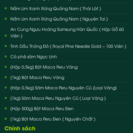
Nấm Lim Xanh Rừng Quảng Nam ( Thái Lát )
Nấm Lim Xanh Rừng Quảng Nam ( Nguyên Tai )
An Cung Ngưu Hoàng Samsung Hàn Quốc ( Hộp Gỗ 60
Viên )
Tinh Dầu Thông Đỏ ( Royal Pine Needle Gold – 100 Viên )
Cà phê sâm Ngọc Linh
(Hộp 0,5kg) Bột Maca Peru Vàng
(1kg) Bột Maca Peru Vàng
(Hộp 0,5kg) Sâm Maca Peru Nguyên Củ {Loại Vàng}
(1kg) Sâm Maca Peru Nguyên Củ ( Loại Vàng )
(Hộp 500g) Bột Maca Peru Đen
(1kg) Bột Maca Peru Đen ( Nguyên Chất )
Chính sách