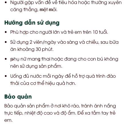
Người gặp vấn đề về
ϯi
êu hóa hoặc thường xuyên
căng
ϯ
hẳng,
ᵯ
ệt
ᵯ
ỏi.
Hướng dẫn sử dụng
Phù hợp cho người lớn và trẻ em trên 10 tuổi.
Sử dụng 2 viên/ngày vào sáng và chiều, sau bữa
ăn khoảng 30 phút.
թ
hụ nữ man
ǥ
ϯ
hai hoặc đang cho con bú không
nên sử dụng sản phẩm.
Uống đủ nước mỗi ngày để hỗ trợ quá trình đào
ϯ
hải của cơ thể hiệu quả hơn.
Bảo quản
Bảo quản sản phẩm ở nơi khô ráo, tránh ánh nắng
trực tiếp, nhiệt độ cao và độ ẩm. Để xa tầm tay trẻ
em.