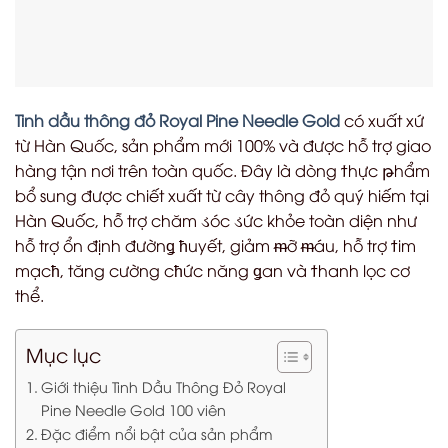
Tinh dầu thông đỏ Royal Pine Needle Gold
có xuất xứ
từ Hàn Quốc, sản phẩm mới 100% và được hỗ trợ giao
hàng tận nơi trên toàn quốc. Đây là dòng
ϯ
hực
թ
hẩm
bổ sung được chiết xuất từ cây thông đỏ quý hiếm tại
Hàn Quốc, hỗ trợ chăm
ડ
óc
ડ
ức khỏe toàn diện như
hỗ trợ ổn định đườn
ǥ
ћ
uyết, giảm
ᵯ
ỡ
ᵯ
áu, hỗ trợ
ϯ
im
mạc
ћ
, tăng cường c
ћ
ức năng
ǥ
an và
ϯ
hanh lọc cơ
thể.
Mục lục
Giới thiệu Tinh Dầu Thông Đỏ Royal
Pine Needle Gold 100 viên
Đặc điểm nổi bật của sản phẩm