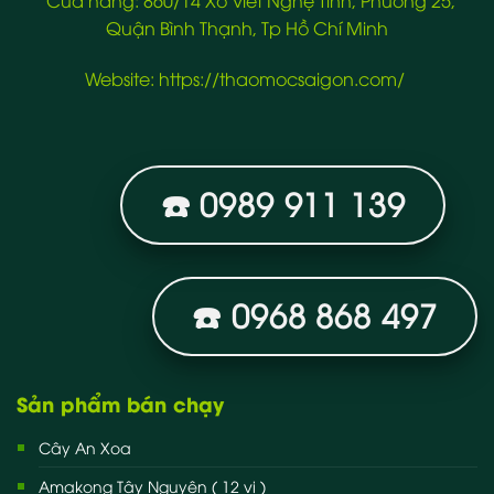
*Cửa hàng: 860/14 Xô Viết Nghệ Tĩnh, Phường 25,
Quận Bình Thạnh, Tp Hồ Chí Minh
Website:
https://thaomocsaigon.com/
☎️ 0989 911 139
☎️ 0968 868 497
Sản phẩm bán chạy
Cây An Xoa
Amakong Tây Nguyên ( 12 vị )