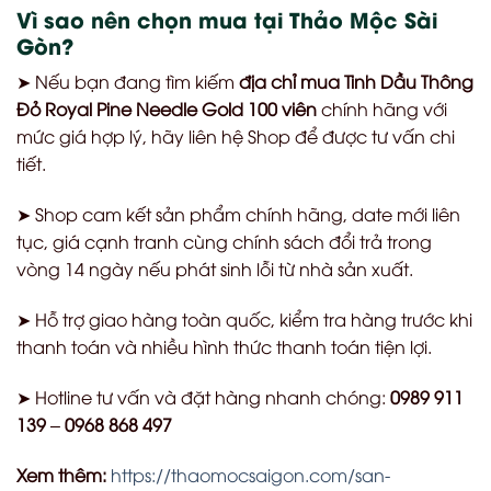
Vì sao nên chọn mua tại Thảo Mộc Sài
Gòn?
➤ Nếu bạn đang tìm kiếm
địa chỉ mua Tinh Dầu Thông
Đỏ Royal Pine Needle Gold 100 viên
chính hãng với
mức giá hợp lý, hãy liên hệ Shop để được tư vấn chi
tiết.
➤ Shop cam kết sản phẩm chính hãng, date mới liên
tục, giá cạnh tranh cùng chính sách đổi trả trong
vòng 14 ngày nếu phát sinh lỗi từ nhà sản xuất.
➤ Hỗ trợ giao hàng toàn quốc, kiểm tra hàng trước khi
thanh toán và nhiều hình thức thanh toán tiện lợi.
➤ Hotline tư vấn và đặt hàng nhanh chóng:
0989 911
139
–
0968 868 497
Xem thêm:
https://thaomocsaigon.com/san-