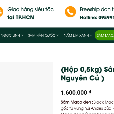
Giao hàng siêu tốc
Freeship đơn 
tại TP.HCM
Hotline: 0989
SÂM MAC
 NGỌC LINH
SÂM HÀN QUỐC
NẤM LIM XANH
(Hộp 0,5kg) S
Nguyên Củ )
1.600.000
₫
Sâm Maca đen
(Black Maca
gốc từ vùng núi Andes của 
Maca đen nổi bật trong 3 l