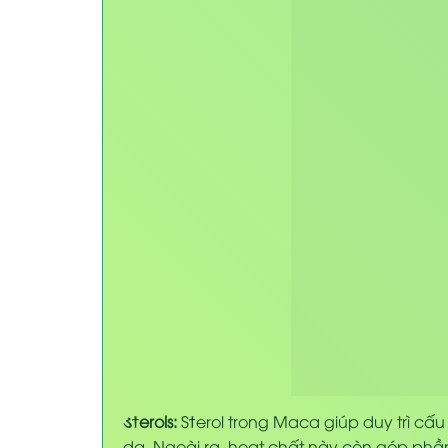
ડϯerols:
S
ϯ
erol trong Maca giúp duy trì cấ
da. Ngoài ra, hoạt chất này còn góp ph