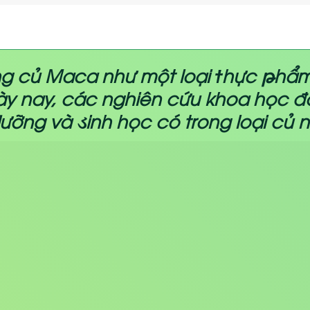
ng củ Maca như một loại ϯhực թhẩm
ày nay, các nghiên cứu khoa học đ
Ꮷưỡng và ડinh học có trong loại củ n