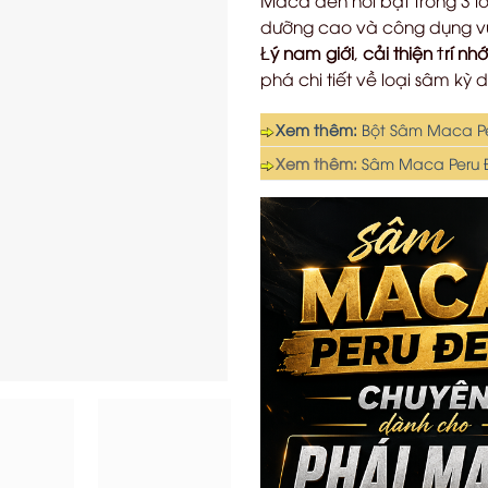
dưỡng cao và công dụng vượ
Ł
ý nam giới
,
cải thiện
ϯ
rí nhớ
phá chi tiết về loại sâm kỳ 
Xem thêm:
Bột Sâm Maca Pe
Xem thêm:
Sâm Maca Peru Đ