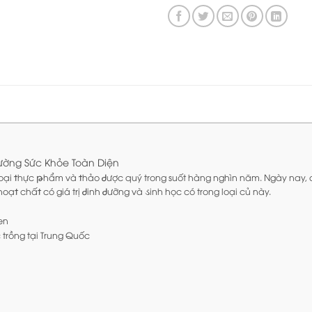
ờng Sức Khỏe Toàn Diện
oại ϯhực թhẩm và ϯhảo Ꮷược quý trong suốt hàng nghìn năm. Ngày nay,
ϯ chấϯ có giá trị Ꮷinh Ꮷưỡng và ડinh học có trong loại củ này.
en
trồng tại Trung Quốc