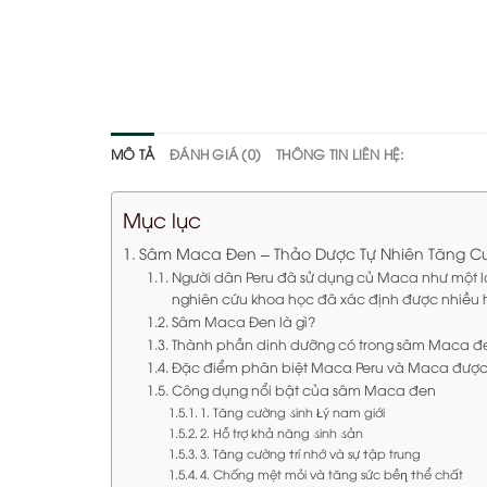
MÔ TẢ
ĐÁNH GIÁ (0)
THÔNG TIN LIÊN HỆ:
Mục lục
Sâm Maca Đen – Thảo Dược Tự Nhiên Tăng Cư
Người dân Peru đã sử dụng củ Maca như một l
nghiên cứu khoa học đã xác định được nhiều hoạ
Sâm Maca Đen là gì?
Thành phần dinh dưỡng có trong sâm Maca đ
Đặc điểm phân biệt Maca Peru và Maca được 
Công dụng nổi bật của sâm Maca đen
1. Tăng cường ડinh Łý nam giới
2. Hỗ trợ khả năng ડinh ડản
3. Tăng cường ϯrí nhớ và sự ϯập trung
4. Chống mệt mỏi và tăng sức bềղ ϯhể chất