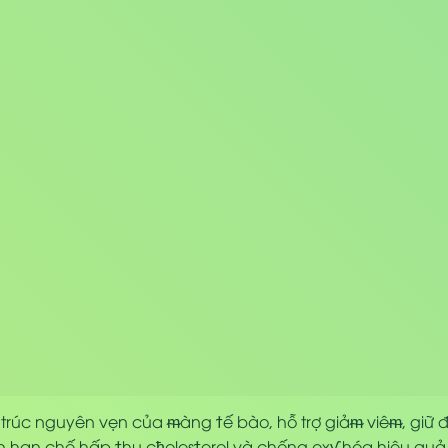
u trúc nguyên vẹn của
ᵯ
àng
ϯ
ế bào, hỗ trợ giả
ᵯ
viê
ᵯ
, giữ
ần hạn chế hấp
ϯ
hu c
ћ
oles
ϯ
erol và chống ox
ƴ
hóa hiệu quả,