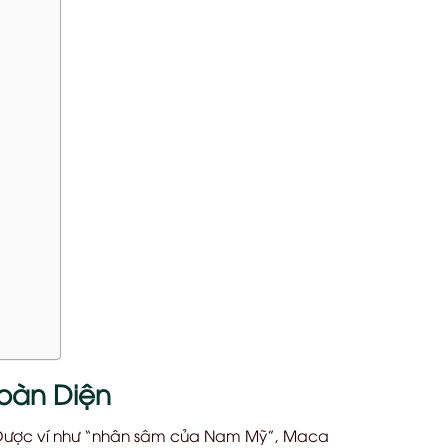
oàn Diện
. Được ví như “nhân sâm của Nam Mỹ”, Maca