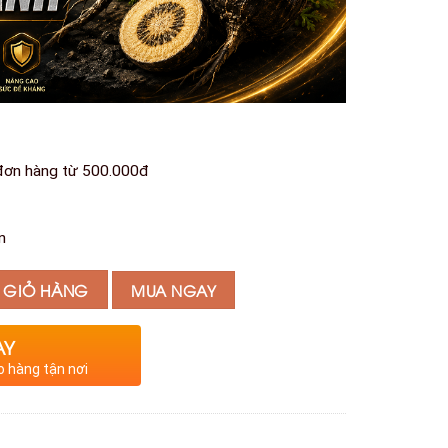
 đơn hàng từ 500.000đ
n
 GIỎ HÀNG
MUA NGAY
AY
o hàng tận nơi