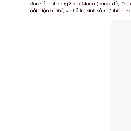
đen nổi bật trong 3 loại Maca (vàng, đỏ, đen
cải thiện
ϯ
rí nhớ
, và
hỗ trợ
ડ
inh
ડ
ản tự nhiên
. H