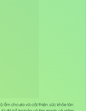
 độ ẩm cho
Ꮷ
a và cải thiện
ડ
ức khỏe làn
 từ đó hỗ trợ bảo vệ
ϯ
im
ᵯ
ạch và giảm