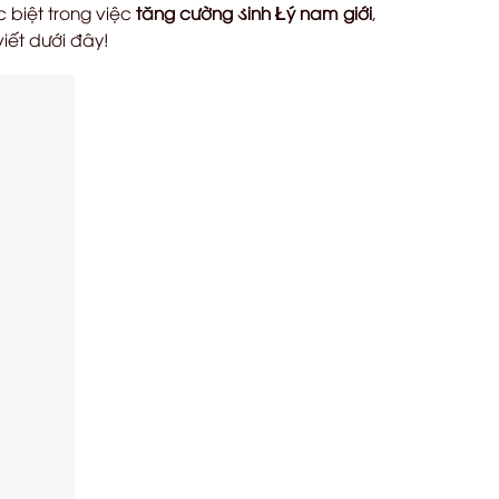
 biệt trong việc
tăng cường ડinh Łý nam giới
,
viết dưới đây!