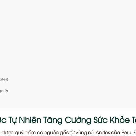
u
ates)
ga-9)
 Tự Nhiên Tăng Cường Sức Khỏe T
o dược quý hiếm có nguồn gốc từ vùng núi Andes của Peru