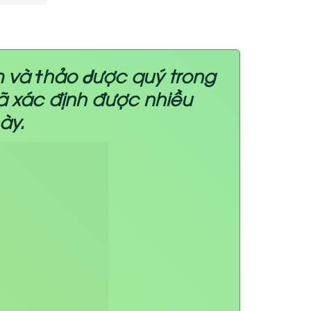
 và ϯhảo Ꮷược quý trong
ã xác định được nhiều
ày.