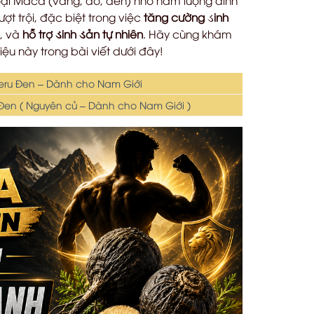
t trội, đặc biệt trong việc
tăng cường
ડ
inh
, và
hỗ trợ ડinh ડản tự nhiên
. Hãy cùng khám
diệu này trong bài viết dưới đây!
ru Đen – Dành cho Nam Giới
en ( Nguyên củ – Dành cho Nam Giới )