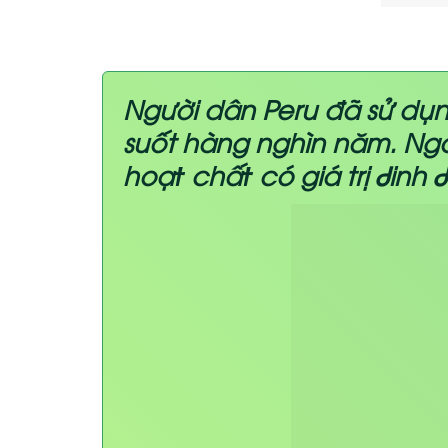
Người dân Peru đã sử dụ
suốt hàng nghìn năm. Ng
hoạϯ chấϯ có giá trị Ꮷinh 