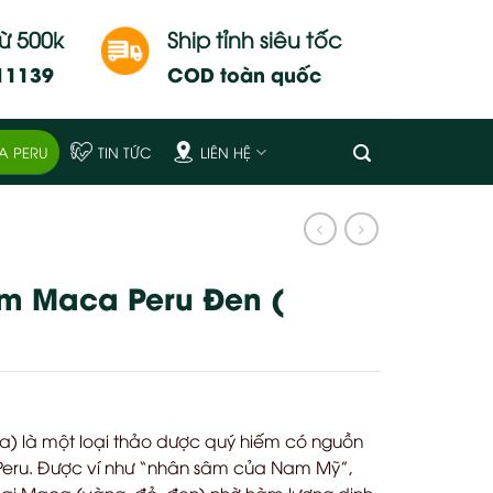
từ 500k
Ship tỉnh siêu tốc
911139
COD toàn quốc
A PERU
TIN TỨC
LIÊN HỆ
âm Maca Peru Đen (
) là một loại thảo dược quý hiếm có nguồn
Peru. Được ví như “nhân sâm của Nam Mỹ”,
oại Maca (vàng, đỏ, đen) nhờ hàm lượng dinh